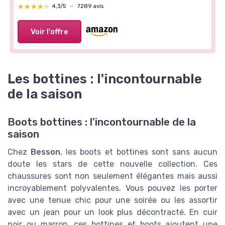
★★★★★
★★★★★
4,3/5
—
7289 avis
Voir l'offre
Les bottines : l'incontournable
de la saison
Boots bottines : l'incontournable de la
saison
Chez
Besson
, les boots et bottines sont sans aucun
doute les stars de cette nouvelle collection. Ces
chaussures sont non seulement élégantes mais aussi
incroyablement polyvalentes. Vous pouvez les porter
avec une tenue chic pour une soirée ou les assortir
avec un jean pour un look plus décontracté. En cuir
noir ou marron, ces bottines et boots ajoutent une