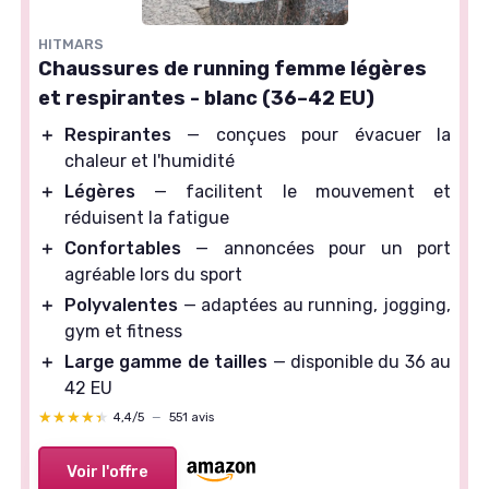
HITMARS
Chaussures de running femme légères
et respirantes - blanc (36–42 EU)
＋
Respirantes
— conçues pour évacuer la
chaleur et l'humidité
＋
Légères
— facilitent le mouvement et
réduisent la fatigue
＋
Confortables
— annoncées pour un port
agréable lors du sport
＋
Polyvalentes
— adaptées au running, jogging,
gym et fitness
＋
Large gamme de tailles
— disponible du 36 au
42 EU
★★★★★
★★★★★
4,4/5
—
551 avis
Voir l'offre