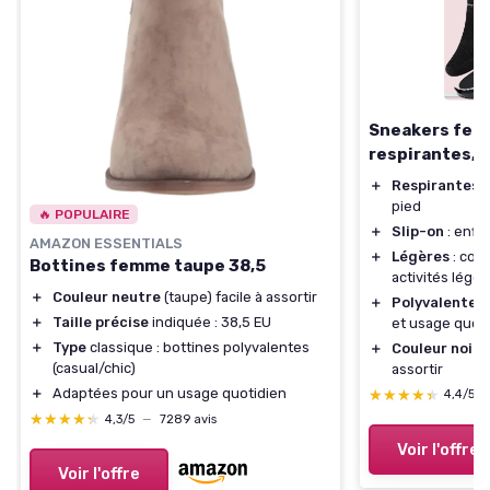
Sneakers fem
respirantes, l
＋
Respirantes
:
pied
🔥 POPULAIRE
＋
Slip-on
: enfil
AMAZON ESSENTIALS
＋
Légères
: con
Bottines femme taupe 38,5
activités légèr
＋
Couleur neutre
(taupe) facile à assortir
＋
Polyvalentes
＋
Taille précise
indiquée : 38,5 EU
et usage quot
＋
Type
classique : bottines polyvalentes
＋
Couleur noire
(casual/chic)
assortir
＋
Adaptées pour un usage quotidien
★★★★★
★★★★★
4,4/5
★★★★★
★★★★★
4,3/5
—
7289 avis
Voir l'offre
Voir l'offre