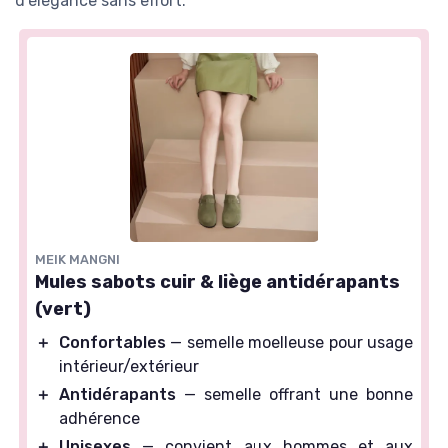
d'élégance sans effort.
MEIK MANGNI
Mules sabots cuir & liège antidérapants
(vert)
＋
Confortables
— semelle moelleuse pour usage
intérieur/extérieur
＋
Antidérapants
— semelle offrant une bonne
adhérence
＋
Unisexes
— convient aux hommes et aux