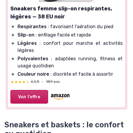
Sneakers femme slip-on respirantes,
légères — 38 EU noir
＋
Respirantes
: favorisent l'aération du pied
＋
Slip-on
: enfilage facile et rapide
＋
Légères
: confort pour marche et activités
légères
＋
Polyvalentes
: adaptées running, fitness et
usage quotidien
＋
Couleur noire
: discrète et facile à assortir
★★★★★
★★★★★
4,4/5
—
989 avis
Voir l'offre
Sneakers et baskets : le confort