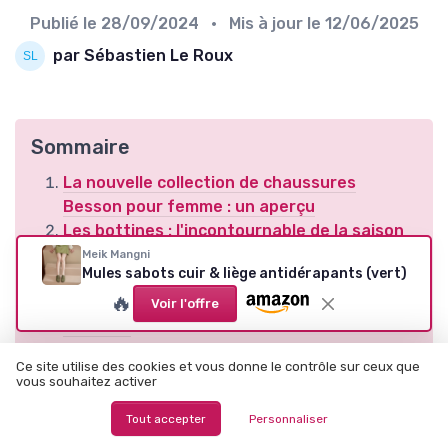
Publié le
28/09/2024
• Mis à jour le
12/06/2025
par Sébastien Le Roux
Sommaire
La nouvelle collection de chaussures
Besson pour femme : un aperçu
Les bottines : l'incontournable de la saison
Sneakers et baskets : le confort au
Meik Mangni
Mules sabots cuir & liège antidérapants (vert)
quotidien
🔥
Sandales et escarpins : élégance et
Voir l'offre
féminité
Mocassins et chaussures plates : chic et
Ce site utilise des cookies et vous donne le contrôle sur ceux que
confort
vous souhaitez activer
Les sacs : l'accessoire indispensable
Tout accepter
Personnaliser
Les tendances couleurs : noir, marron, beige
et rouge