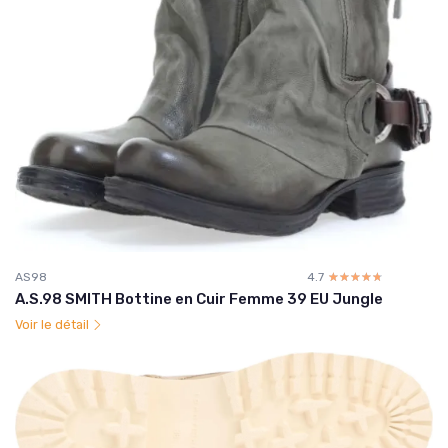
AS98
4.7
☆☆☆☆☆
★★★★★
A.S.98 SMITH Bottine en Cuir Femme 39 EU Jungle
Voir le détail