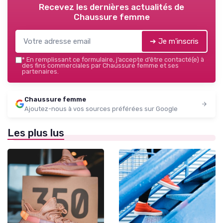
Recevez les dernières actualités de
Chaussure femme
➔ Je m'inscris
*
En remplissant ce formulaire, j’accepte d’être contacté(e) à
des fins commerciales par Chaussure femme et ses
partenaires.
Chaussure femme
Ajoutez-nous à vos sources préférées sur Google
Les plus lus