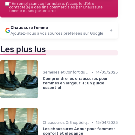
*
En remplissant ce formulaire, j’accepte d’être
contacté(e) à des fins commerciales par Chaussure
femme et ses partenaires.
Chaussure femme
Ajoutez-nous à vos sources préférées sur Google
Les plus lus
•
Semelles et Confort du Pied
14/05/2025
Comprendre les chaussures pour
femmes en largeur H : un guide
essentiel
•
Chaussures Orthopédiques
15/04/2025
Les chaussures Adour pour femmes :
confort et élégance