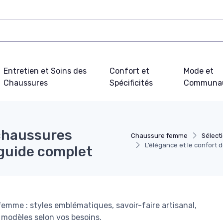
Entretien et Soins des
Confort et
Mode et
Chaussures
Spécificités
Communa
 chaussures
Chaussure femme
Sélect
L’élégance et le confort
guide complet
emme : styles emblématiques, savoir-faire artisanal,
s modèles selon vos besoins.