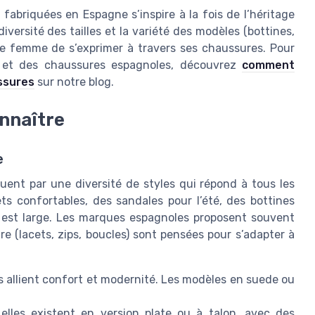
abriquées en Espagne s’inspire à la fois de l’héritage
iversité des tailles et la variété des modèles (bottines,
e femme de s’exprimer à travers ses chaussures. Pour
res et des chaussures espagnoles, découvrez
comment
ussures
sur notre blog.
nnaître
e
ent par une diversité de styles qui répond à tous les
s confortables, des sandales pour l’été, des bottines
e est large. Les marques espagnoles proposent souvent
ure (lacets, zips, boucles) sont pensées pour s’adapter à
es allient confort et modernité. Les modèles en suede ou
elles existent en version plate ou à talon, avec des