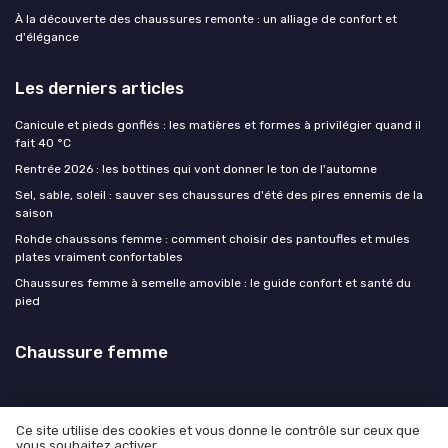
À la découverte des chaussures remonte : un alliage de confort et
d'élégance
Les derniers articles
Canicule et pieds gonflés : les matières et formes à privilégier quand il
fait 40 °C
Rentrée 2026 : les bottines qui vont donner le ton de l'automne
Sel, sable, soleil : sauver ses chaussures d'été des pires ennemis de la
saison
Rohde chaussons femme : comment choisir des pantoufles et mules
plates vraiment confortables
Chaussures femme à semelle amovible : le guide confort et santé du
pied
Chaussure femme
Ce site utilise des cookies et vous donne le contrôle sur ceux que
vous souhaitez activer