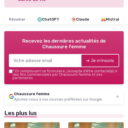
Résumer
ChatGPT
Claude
Mistral
Recevez les dernières actualités de
Chaussure femme
➔ Je m'inscris
*
En remplissant ce formulaire, j’accepte d’être contacté(e) à
des fins commerciales par Chaussure femme et ses
partenaires.
Chaussure femme
Ajoutez-nous à vos sources préférées sur Google
Les plus lus