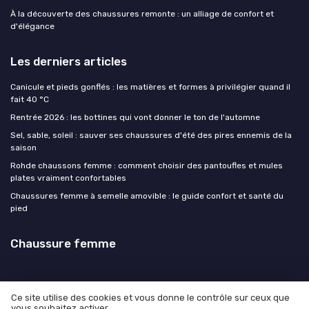
À la découverte des chaussures remonte : un alliage de confort et
d'élégance
Les derniers articles
Canicule et pieds gonflés : les matières et formes à privilégier quand il
fait 40 °C
Rentrée 2026 : les bottines qui vont donner le ton de l'automne
Sel, sable, soleil : sauver ses chaussures d'été des pires ennemis de la
saison
Rohde chaussons femme : comment choisir des pantoufles et mules
plates vraiment confortables
Chaussures femme à semelle amovible : le guide confort et santé du
pied
Chaussure femme
Ce site utilise des cookies et vous donne le contrôle sur ceux que
vous souhaitez activer