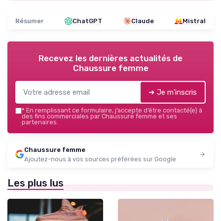
Résumer
ChatGPT
Claude
Mistral
Recevez les dernières actualités de
Chaussure femme
➔ Je m'inscris
*
En remplissant ce formulaire, j’accepte d’être contacté(e) à
des fins commerciales par Chaussure femme et ses
partenaires.
Chaussure femme
Ajoutez-nous à vos sources préférées sur Google
Les plus lus