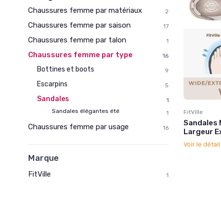
Chaussures femme par matériaux
2
Chaussures femme par saison
17
Chaussures femme par talon
1
Chaussures femme par type
16
Bottines et boots
9
Escarpins
5
Sandales
1
Sandales élégantes été
FitVille
1
Sandales 
Chaussures femme par usage
16
Largeur Ex
Voir le détai
Marque
FitVille
1