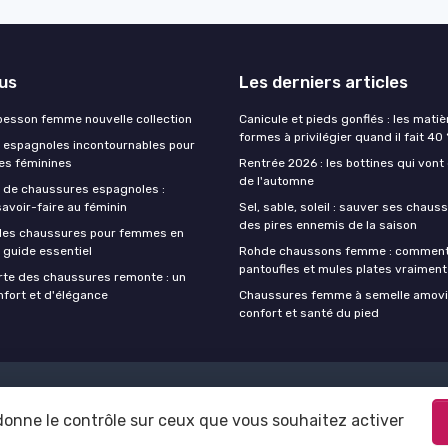
lus
Les derniers articles
esson femme nouvelle collection
Canicule et pieds gonflés : les matiè
formes à privilégier quand il fait 40
espagnoles incontournables pour
es féminines
Rentrée 2026 : les bottines qui vont
de l'automne
 de chaussures espagnoles :
avoir-faire au féminin
Sel, sable, soleil : sauver ses chaus
des pires ennemis de la saison
les chaussures pour femmes en
n guide essentiel
Rohde chaussons femme : comment 
pantoufles et mules plates vraiment
rte des chaussures remonte : un
nfort et d'élégance
Chaussures femme à semelle amovibl
confort et santé du pied
Mentions légales
Politique de confidentialité
 donne le contrôle sur ceux que vous souhaitez activer
© Chaussure femme 2026