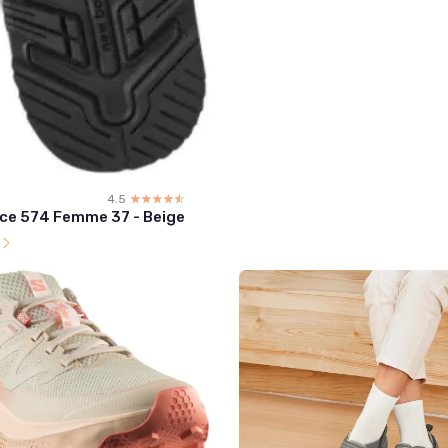
4.5
☆☆☆☆☆
★★★★★
ce 574 Femme 37 - Beige
l