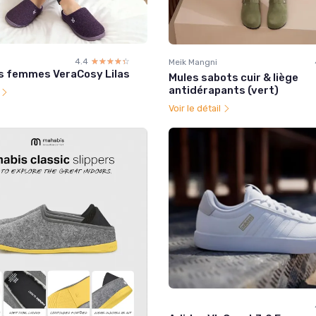
4.4
☆☆☆☆☆
★★★★★
Meik Mangni
 femmes VeraCosy Lilas
Mules sabots cuir & liège
antidérapants (vert)
l
Voir le détail