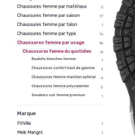
Chaussures femme par matériaux
2
Chaussures femme par saison
17
Chaussures femme par talon
1
Chaussures femme par type
16
Chaussures femme par usage
16
Chaussures femme du quotidien
11
Baskets blanches femme
1
Chaussures confort haut de gamme
6
Chaussures femme maintien optimal
4
Chaussures femme polyvalentes
5
Sneakers cuir femme premium
1
Marque
FitVille
1
Meik Mangni
1