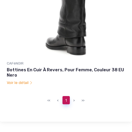
CAFèNOIR
Bottines En Cuir À Revers, Pour Femme, Couleur 38 EU
Nero
Voir le détail
‹‹
‹
1
›
››