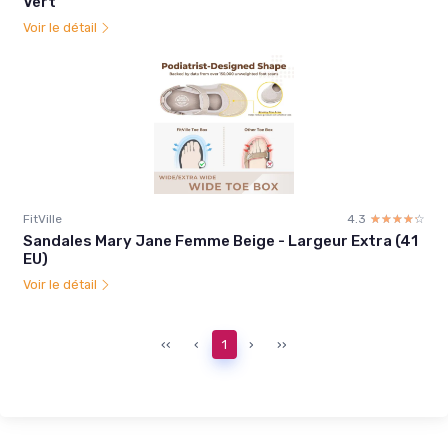
Vert
Voir le détail
FitVille
4.3
☆☆☆☆☆
★★★★★
Sandales Mary Jane Femme Beige - Largeur Extra (41
EU)
Voir le détail
‹‹
‹
1
›
››