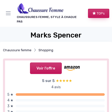
Panneau de gestion des cookies
TOPs
CHAUSSURES FEMME, STYLE À CHAQUE
PAS
Marks Spencer
Chaussure femme
Shopping
Voir l'offre
5 sur 5
★★★★★
★★★★★
4 avis
5 ★
4 ★
3 ★
2 ★