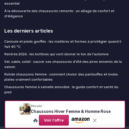
essentiel
À la découverte des chaussures remonte : un alliage de confort et
d'élégance
Les derniers articles
Canicule et pieds gonflés : les matières et formes à privilégier quand il
fait 40 °C
Rentrée 2026 : les bottines qui vont donner le ton de l'automne
Sel, sable, soleil : sauver ses chaussures d'été des pires ennemis de la
saison
Rohde chaussons femme : comment choisir des pantoufles et mules
plates vraiment confortables
Chaussures femme à semelle amovible : le guide confort et santé du
pied
Chaussure femme
Misolin
Chaussons Hiver Femme & Homme Rose
🔥
Voir l'offre