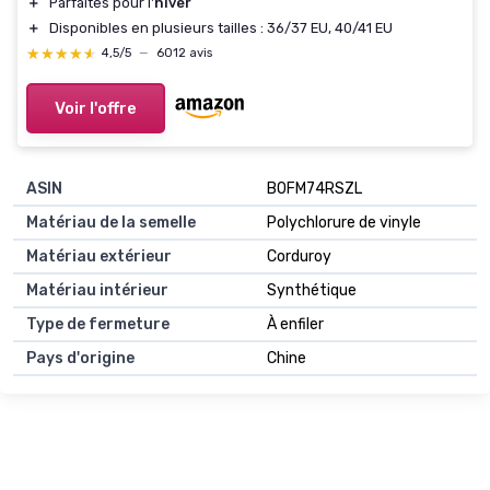
＋
Parfaites pour l'
hiver
＋
Disponibles en plusieurs tailles : 36/37 EU, 40/41 EU
★★★★★
★★★★★
4,5/5
—
6012 avis
Voir l'offre
ASIN
B0FM74RSZL
Matériau de la semelle
Polychlorure de vinyle
Matériau extérieur
Corduroy
Matériau intérieur
Synthétique
Type de fermeture
À enfiler
Pays d'origine
Chine