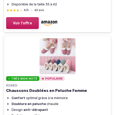
＋
Disponible de la taille 35 à 42
★★★★★
★★★★★
4/5
—
63 avis
Voir l'offre
⭐ TRÈS BIEN NOTÉ
🔥 POPULAIRE
KUAKO
Chaussons Doublées en Peluche Femme
＋
Confort
optimal grâce à la mémoire
＋
Doublure en peluche
chaude
＋
Design
anti-dérapant