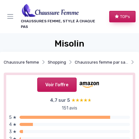
Panneau de gestion des cookies
TOPs
CHAUSSURES FEMME, STYLE À CHAQUE
PAS
Misolin
Chaussure femme
Shopping
Chaussures femme par saison
Voir l'offre
4,7 sur 5
★★★★★
★★★★★
151 avis
5 ★
4 ★
3 ★
2 ★