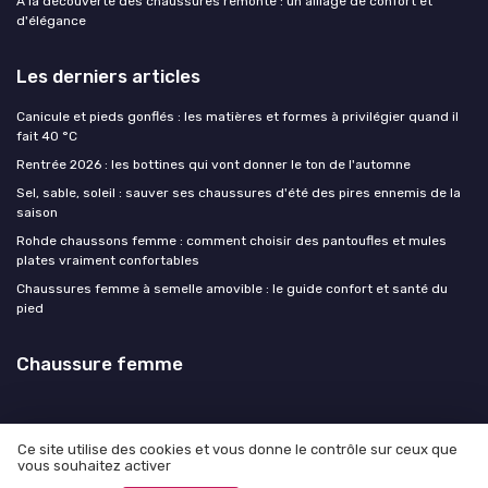
À la découverte des chaussures remonte : un alliage de confort et
d'élégance
Les derniers articles
Canicule et pieds gonflés : les matières et formes à privilégier quand il
fait 40 °C
Rentrée 2026 : les bottines qui vont donner le ton de l'automne
Sel, sable, soleil : sauver ses chaussures d'été des pires ennemis de la
saison
Rohde chaussons femme : comment choisir des pantoufles et mules
plates vraiment confortables
Chaussures femme à semelle amovible : le guide confort et santé du
pied
Chaussure femme
Ce site utilise des cookies et vous donne le contrôle sur ceux que
vous souhaitez activer
Mentions légales
Politique de confidentialité