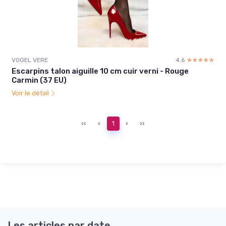
VOGEL VERE
4.6
☆☆☆☆☆
★★★★★
Escarpins talon aiguille 10 cm cuir verni - Rouge
Carmin (37 EU)
Voir le détail
‹‹
‹
1
›
››
Les articles par date