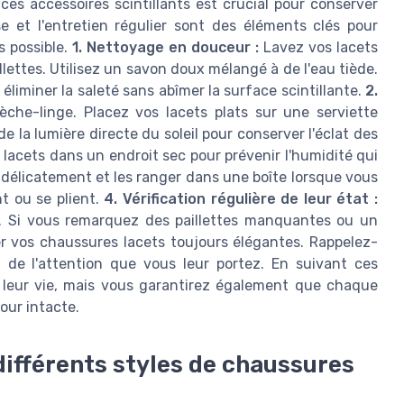
e ces accessoires scintillants est crucial pour conserver
se et l'entretien régulier sont des éléments clés pour
s possible.
1. Nettoyage en douceur :
Lavez vos lacets
llettes. Utilisez un savon doux mélangé à de l'eau tiède.
éliminer la saleté sans abîmer la surface scintillante.
2.
èche-linge. Placez vos lacets plats sur une serviette
i de la lumière directe du soleil pour conserver l'éclat des
lacets dans un endroit sec pour prévenir l'humidité qui
r délicatement et les ranger dans une boîte lorsque vous
nt ou se plient.
4. Vérification régulière de leur état :
ets. Si vous remarquez des paillettes manquantes ou un
er vos chaussures lacets toujours élégantes. Rappelez-
d de l'attention que vous leur portez. En suivant ces
 leur vie, mais vous garantirez également que chaque
our intacte.
 différents styles de chaussures