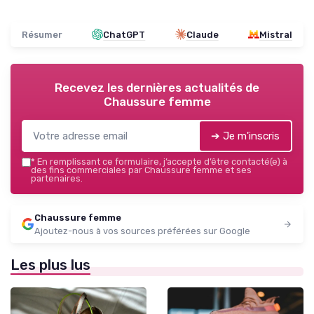
Résumer
ChatGPT
Claude
Mistral
Recevez les dernières actualités de
Chaussure femme
➔ Je m'inscris
*
En remplissant ce formulaire, j’accepte d’être contacté(e) à
des fins commerciales par Chaussure femme et ses
partenaires.
Chaussure femme
Ajoutez-nous à vos sources préférées sur Google
Les plus lus