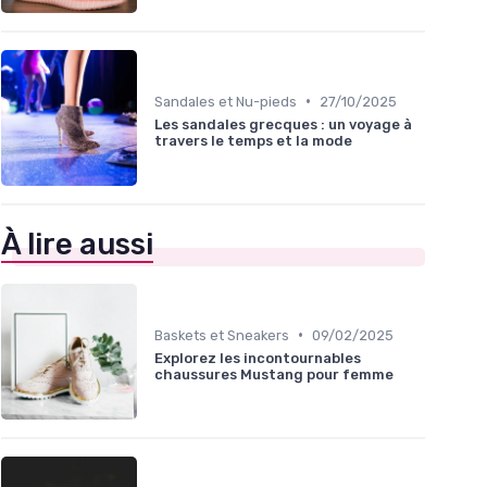
•
Sandales et Nu-pieds
27/10/2025
Les sandales grecques : un voyage à
travers le temps et la mode
À lire aussi
•
Baskets et Sneakers
09/02/2025
Explorez les incontournables
chaussures Mustang pour femme