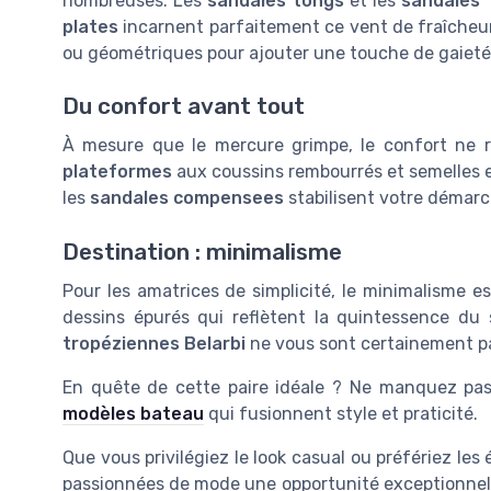
nombreuses. Les
sandales tongs
et les
sandales
plates
incarnent parfaitement ce vent de fraîcheur
ou géométriques pour ajouter une touche de gaieté
Du confort avant tout
À mesure que le mercure grimpe, le confort ne r
plateformes
aux coussins rembourrés et semelles 
les
sandales compensees
stabilisent votre démar
Destination : minimalisme
Pour les amatrices de simplicité, le minimalisme e
dessins épurés qui reflètent la quintessence du
tropéziennes Belarbi
ne vous sont certainement pas 
En quête de cette paire idéale ? Ne manquez pas
modèles bateau
qui fusionnent style et praticité.
Que vous privilégiez le look casual ou préfériez les
passionnées de mode une opportunité exceptionnelle d