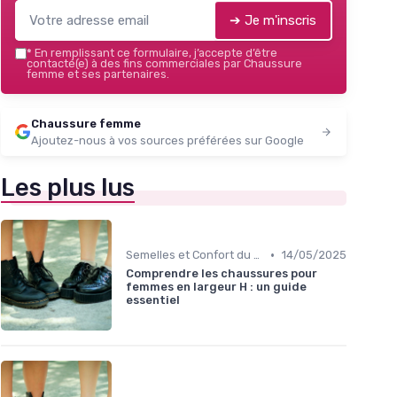
➔ Je m'inscris
*
En remplissant ce formulaire, j’accepte d’être
contacté(e) à des fins commerciales par Chaussure
femme et ses partenaires.
Chaussure femme
Ajoutez-nous à vos sources préférées sur Google
Les plus lus
•
Semelles et Confort du Pied
14/05/2025
Comprendre les chaussures pour
femmes en largeur H : un guide
essentiel