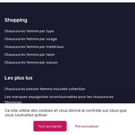
Shopping
Chaussures femme par type
Chaussures femme par usage
Chaussures femme par matériaux
Chaussures femme par talon
Chaussures femme par saison
Les plus lus
Chaussures besson femme nouvelle collection
Les marques espagnoles incontournables pour les chaussures
féminines
Les marques de chaussures espagnoles : élégance et savoir-faire au
Ce site utilise des cookies et vous donne le contrôle sur ceux que
vous souhaitez activer
féminin
Comprendre les chaussures pour femmes en largeur H : un guide
Tout accepter
Personnaliser
essentiel