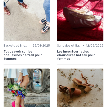
•
•
Baskets et Sneakers
25/01/2025
Sandales et Nu-pieds
12/06/2025
Tout savoir sur les
Les incontournables
chaussures de trail pour
chaussures bateau pour
femmes
femmes