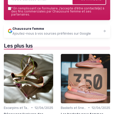
*
En remplissant ce formulaire, j’accepte d’être contacté(e) à
des fins commerciales par Chaussure femme et ses
partenaires.
Chaussure femme
Ajoutez-nous à vos sources préférées sur Google
Les plus lus
•
•
Escarpins et Talons
12/06/2025
Baskets et Sneakers
12/06/2025