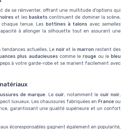
s
de se réinventer, offrant une multitude d'options qui
noires
et les
baskets
continuent de dominer la scène,
à chaque tenue. Les
bottines à talons
avec
semelles
apacité à allonger la silhouette tout en assurant une
s tendances actuelles. Le
noir
et le
marron
restent des
uances plus audacieuses
comme le
rouge
ou le
bleu
peps à votre garde-robe et se marient facilement avec
 matériaux
ussures de marque
. Le
cuir
, notamment le
cuir noir
,
aspect luxueux. Les chaussures fabriquées en
France
ou
nce, garantissant une qualité supérieure et un confort
aux écoresponsables gagnent également en popularité,