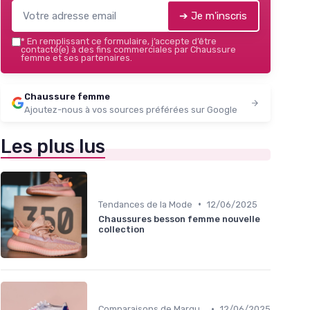
➔ Je m'inscris
*
En remplissant ce formulaire, j’accepte d’être
contacté(e) à des fins commerciales par Chaussure
femme et ses partenaires.
Chaussure femme
Ajoutez-nous à vos sources préférées sur Google
Les plus lus
•
Tendances de la Mode
12/06/2025
Chaussures besson femme nouvelle
collection
•
Comparaisons de Marques
12/06/2025