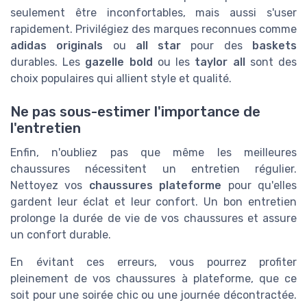
Chaussure femme
seulement être inconfortables, mais aussi s'user
rapidement. Privilégiez des marques reconnues comme
➔ Je m'inscris
adidas originals
ou
all star
pour des
baskets
durables. Les
gazelle bold
ou les
taylor all
sont des
*
En remplissant ce formulaire, j’accepte d’être
contacté(e) à des fins commerciales par Chaussure
choix populaires qui allient style et qualité.
femme et ses partenaires.
Ne pas sous-estimer l'importance de
l'entretien
Enfin, n'oubliez pas que même les meilleures
chaussures nécessitent un entretien régulier.
Nettoyez vos
chaussures plateforme
pour qu'elles
gardent leur éclat et leur confort. Un bon entretien
prolonge la durée de vie de vos chaussures et assure
un confort durable.
En évitant ces erreurs, vous pourrez profiter
pleinement de vos chaussures à plateforme, que ce
soit pour une soirée chic ou une journée décontractée.