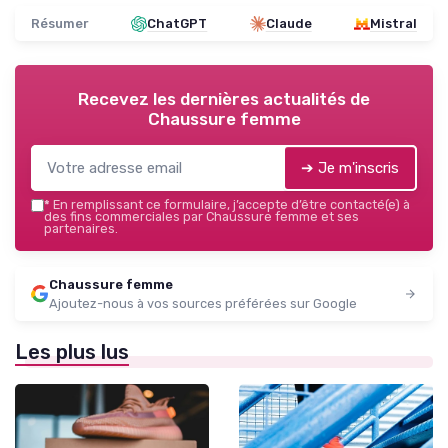
Résumer
ChatGPT
Claude
Mistral
Recevez les dernières actualités de
Chaussure femme
➔ Je m'inscris
*
En remplissant ce formulaire, j’accepte d’être contacté(e) à
des fins commerciales par Chaussure femme et ses
partenaires.
Chaussure femme
Ajoutez-nous à vos sources préférées sur Google
Les plus lus