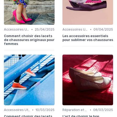
•
•
Accessoires Utiles
25/04/2025
Accessoires Utiles
09/04/2025
Comment choisir des lacets
Les accessoires essentiels
de chaussures originaux pour
pour sublimer vos chaussures
femmes
•
•
Accessoires Utiles
10/03/2025
Réparation et Restauration
08/03/2025
Comment choisir des lacets
L'art de choisir le bon