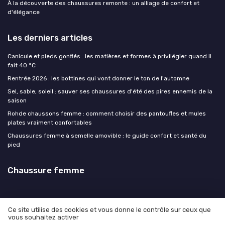
À la découverte des chaussures remonte : un alliage de confort et
d'élégance
Les derniers articles
Canicule et pieds gonflés : les matières et formes à privilégier quand il
fait 40 °C
Rentrée 2026 : les bottines qui vont donner le ton de l'automne
Sel, sable, soleil : sauver ses chaussures d'été des pires ennemis de la
saison
Rohde chaussons femme : comment choisir des pantoufles et mules
plates vraiment confortables
Chaussures femme à semelle amovible : le guide confort et santé du
pied
Chaussure femme
Ce site utilise des cookies et vous donne le contrôle sur ceux que
vous souhaitez activer
Mentions légales
Politique de confidentialité