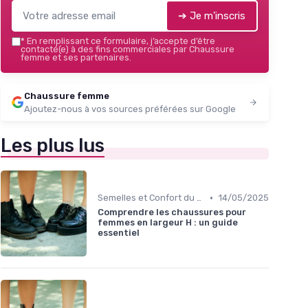
➔ Je m'inscris
*
En remplissant ce formulaire, j’accepte d’être
contacté(e) à des fins commerciales par Chaussure
femme et ses partenaires.
Chaussure femme
Ajoutez-nous à vos sources préférées sur Google
Les plus lus
•
Semelles et Confort du Pied
14/05/2025
Comprendre les chaussures pour
femmes en largeur H : un guide
essentiel