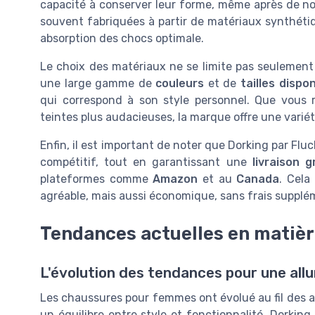
capacité à conserver leur forme, même après de nom
souvent fabriquées à partir de matériaux synthéti
absorption des chocs optimale.
Le choix des matériaux ne se limite pas seulement à
une large gamme de
couleurs
et de
tailles dispo
qui correspond à son style personnel. Que vous
teintes plus audacieuses, la marque offre une variété
Enfin, il est important de noter que Dorking par Flu
compétitif, tout en garantissant une
livraison g
plateformes comme
Amazon
et au
Canada
. Cela
agréable, mais aussi économique, sans frais suppl
Tendances actuelles en matiè
L'évolution des tendances pour une all
Les chaussures pour femmes ont évolué au fil des a
un équilibre entre style et fonctionnalité. Dorkin