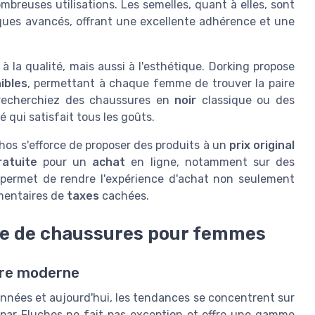
breuses utilisations. Les semelles, quant à elles, sont
ques avancés, offrant une excellente adhérence et une
 la qualité, mais aussi à l'esthétique. Dorking propose
nibles
, permettant à chaque femme de trouver la paire
 recherchiez des chaussures en
noir
classique ou des
 qui satisfait tous les goûts.
chos s'efforce de proposer des produits à un
prix original
ratuite
pour un
achat
en ligne, notamment sur des
 permet de rendre l'expérience d'achat non seulement
émentaires de
taxes
cachées.
re de chaussures pour femmes
ure moderne
nnées et aujourd'hui, les tendances se concentrent sur
g par Fluchos ne fait pas exception et offre une gamme