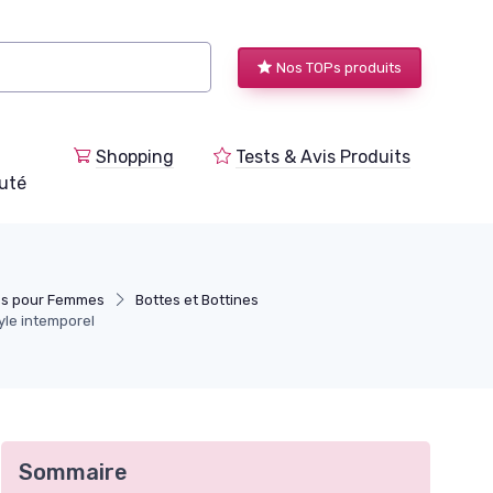
Nos TOPs produits
Shopping
Tests & Avis Produits
uté
es pour Femmes
Bottes et Bottines
yle intemporel
Sommaire