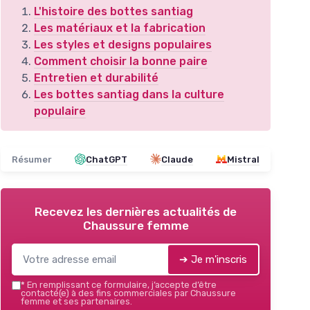
L'histoire des bottes santiag
Les matériaux et la fabrication
Les styles et designs populaires
Comment choisir la bonne paire
Entretien et durabilité
Les bottes santiag dans la culture
populaire
Résumer
ChatGPT
Claude
Mistral
Recevez les dernières actualités de
Chaussure femme
➔ Je m'inscris
*
En remplissant ce formulaire, j’accepte d’être
contacté(e) à des fins commerciales par Chaussure
femme et ses partenaires.