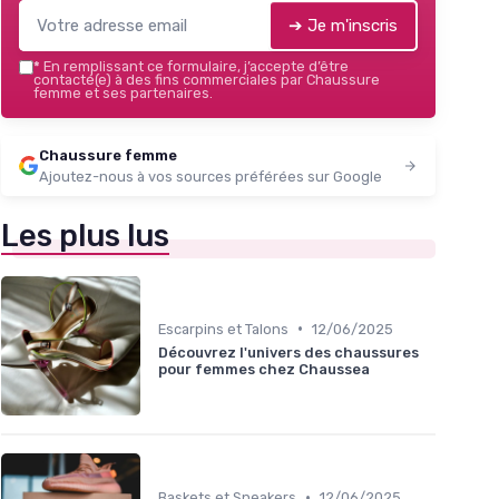
➔ Je m'inscris
*
En remplissant ce formulaire, j’accepte d’être
contacté(e) à des fins commerciales par Chaussure
femme et ses partenaires.
Chaussure femme
Ajoutez-nous à vos sources préférées sur Google
Les plus lus
•
Escarpins et Talons
12/06/2025
Découvrez l'univers des chaussures
pour femmes chez Chaussea
•
Baskets et Sneakers
12/06/2025