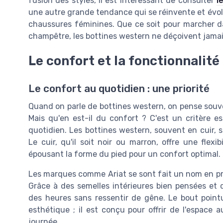
fusion des styles, il est intéressant de consulter
l
une autre grande tendance qui se réinvente et évol
chaussures féminines. Que ce soit pour marcher dan
champêtre, les bottines western ne déçoivent jamais
Le confort et la fonctionnalité
Le confort au quotidien : une priorité
Quand on parle de bottines western, on pense souven
Mais qu'en est-il du confort ? C'est un critère es
quotidien. Les bottines western, souvent en cuir, s
Le cuir, qu'il soit noir ou marron, offre une flexi
épousant la forme du pied pour un confort optimal.
Les marques comme Ariat se sont fait un nom en pro
Grâce à des semelles intérieures bien pensées et 
des heures sans ressentir de gêne. Le bout point
esthétique ; il est conçu pour offrir de l'espace a
journée.