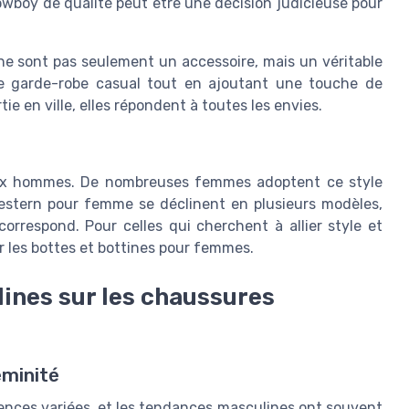
owboy de qualité peut être une décision judicieuse pour
 ne sont pas seulement un accessoire, mais un véritable
ne garde-robe casual tout en ajoutant une touche de
tie en ville, elles répondent à toutes les envies.
aux hommes. De nombreuses femmes adoptent ce style
estern pour femme se déclinent en plusieurs modèles,
orrespond. Pour celles qui cherchent à allier style et
r les bottes et bottines pour femmes.
ines sur les chaussures
éminité
luences variées, et les tendances masculines ont souvent