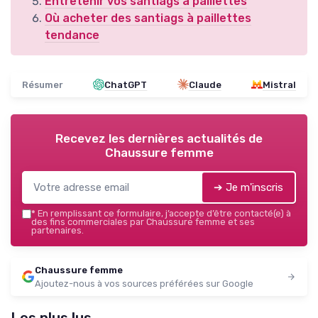
Entretenir vos santiags à paillettes
Où acheter des santiags à paillettes
tendance
Résumer
ChatGPT
Claude
Mistral
Recevez les dernières actualités de
Chaussure femme
➔ Je m'inscris
*
En remplissant ce formulaire, j’accepte d’être contacté(e) à
des fins commerciales par Chaussure femme et ses
partenaires.
Chaussure femme
Ajoutez-nous à vos sources préférées sur Google
Les plus lus