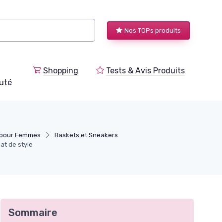
Nos TOPs produits
Shopping
Tests & Avis Produits
uté
 pour Femmes
Baskets et Sneakers
at de style
Sommaire