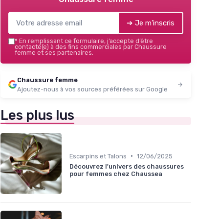
➔ Je m'inscris
*
En remplissant ce formulaire, j’accepte d’être
contacté(e) à des fins commerciales par Chaussure
femme et ses partenaires.
Chaussure femme
Ajoutez-nous à vos sources préférées sur Google
Les plus lus
•
Escarpins et Talons
12/06/2025
Découvrez l'univers des chaussures
pour femmes chez Chaussea