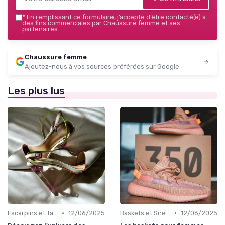
*
En remplissant ce formulaire, j’accepte d’être contacté(e) à
des fins commerciales par Chaussure femme et ses
partenaires.
Chaussure femme
Ajoutez-nous à vos sources préférées sur Google
Les plus lus
•
•
Escarpins et Talons
12/06/2025
Baskets et Sneakers
12/06/2025