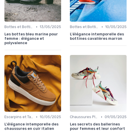
•
•
Bottes et Bottines
13/05/2025
Bottes et Bottines
10/05/2025
Les bottes bleu marine pour
L'élégance intemporelle des
femme : élégance et
bottines cavalières marron
polyvalence
•
•
Escarpins et Talons
10/05/2025
Chaussures Plates et Ballerines
09/05/2025
L'élégance intemporelle des
Les secrets des ballerines
chaussures en cuir italien
pour femmes et leur confort