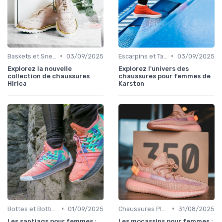
•
•
Baskets et Sneakers
03/09/2025
Escarpins et Talons
03/09/2025
Explorez la nouvelle
Explorez l'univers des
collection de chaussures
chaussures pour femmes de
Hirica
Karston
•
•
Bottes et Bottines
01/09/2025
Chaussures Plates et Ballerines
31/08/2025
Les santiags pour femmes :
Les mocassins pour femmes :