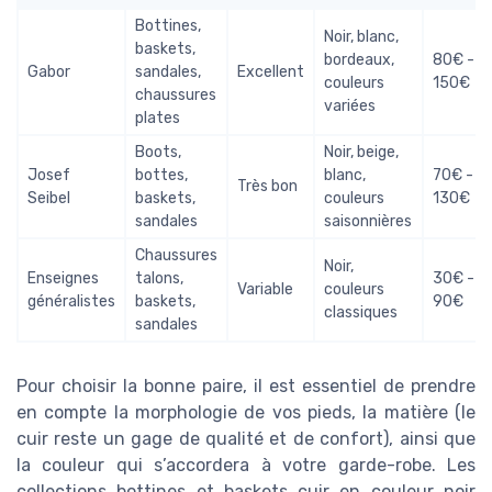
Bottines,
Noir, blanc,
baskets,
bordeaux,
80€ -
Gabor
sandales,
Excellent
couleurs
150€
chaussures
variées
plates
Boots,
Noir, beige,
Josef
bottes,
blanc,
70€ -
Très bon
Seibel
baskets,
couleurs
130€
sandales
saisonnières
Chaussures
Noir,
Enseignes
talons,
30€ -
Variable
couleurs
généralistes
baskets,
90€
classiques
sandales
Pour choisir la bonne paire, il est essentiel de prendre
en compte la morphologie de vos pieds, la matière (le
cuir reste un gage de qualité et de confort), ainsi que
la couleur qui s’accordera à votre garde-robe. Les
collections bottines et baskets cuir en couleur noir