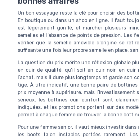
bonnes affaires
Un bon essayage reste la clé pour choisir des bot
En boutique ou dans un shop en ligne, il faut toujou
est légèrement gonflé, et marcher plusieurs minut
semelles et l’absence de points de pression. Les 
vérifier que la semelle amovible d’origine se reti
suffisante une fois leur propre semelle en place, sa
La question du prix mérite une réflexion globale pl
en cuir de qualité, qu’il soit en cuir noir, en cu
l’achat, mais il dure plus longtemps et garde son co
tige. À titre indicatif, une bonne paire de bottin
prix moyenne à supérieure, mais l’investissement se
sérieux, les bottines cuir confort sont clairemen
indiquées, et les promotions portent sur des modèl
permet à chaque femme de trouver la bonne bottine s
Pour une femme senior, il vaut mieux investir dans 
les boots talon instables portées rarement. L