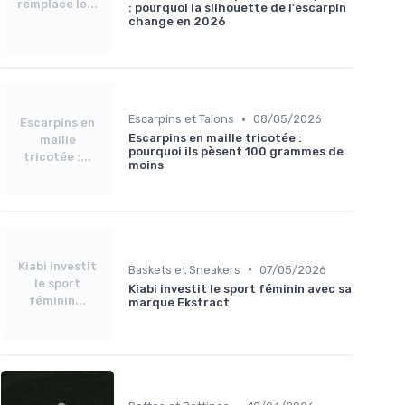
remplace le...
: pourquoi la silhouette de l'escarpin
change en 2026
•
Escarpins et Talons
08/05/2026
Escarpins en
Escarpins en maille tricotée :
maille
pourquoi ils pèsent 100 grammes de
tricotée :...
moins
Kiabi investit
•
Baskets et Sneakers
07/05/2026
le sport
Kiabi investit le sport féminin avec sa
féminin...
marque Ekstract