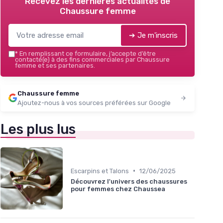
Recevez les dernières actualités de
Chaussure femme
➔ Je m'inscris
*
En remplissant ce formulaire, j’accepte d’être
contacté(e) à des fins commerciales par Chaussure
femme et ses partenaires.
Chaussure femme
Ajoutez-nous à vos sources préférées sur Google
Les plus lus
•
Escarpins et Talons
12/06/2025
Découvrez l'univers des chaussures
pour femmes chez Chaussea