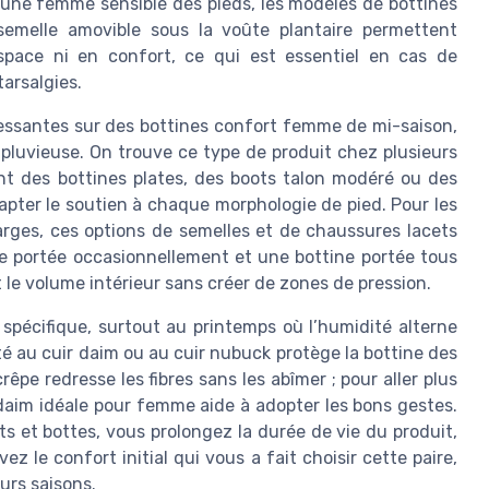
 une femme sensible des pieds, les modèles de bottines
emelle amovible sous la voûte plantaire permettent
space ni en confort, ce qui est essentiel en cas de
arsalgies.
ressantes sur des bottines confort femme de mi-saison,
 pluvieuse. On trouve ce type de produit chez plusieurs
nt des bottines plates, des boots talon modéré ou des
apter le soutien à chaque morphologie de pied. Pour les
rges, ces options de semelles et de chaussures lacets
re portée occasionnellement et une bottine portée tous
t le volume intérieur sans créer de zones de pression.
 spécifique, surtout au printemps où l’humidité alterne
té au cuir daim ou au cuir nubuck protège la bottine des
rêpe redresse les fibres sans les abîmer ; pour aller plus
 daim idéale pour femme aide à adopter les bons gestes.
s et bottes, vous prolongez la durée de vie du produit,
z le confort initial qui vous a fait choisir cette paire,
urs saisons.