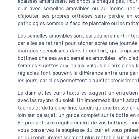
épaisses amortissent les chocs à chaque pas. Pour
cuir avec semelles amovibles ou au moins une s
d’ajouter ses propres orthèses sans perdre en e
pathologies comme la fasciite plantaire ou les métat
Les semelles amovibles sont particulièrement inté
car elles se retirent pour sécher après une journée
marques spécialisées dans le confort, qui propose
bottines chelsea avec semelles amovibles, afin d’ad
femmes sujettes aux hallux valgus ou aux pieds la
réglables font souvent la différence entre une pai
les jours, car elles permettent d’ajuster précisémen
Le daim et les cuirs texturés exigent un entretien
avec les rayons du soleil. Un imperméabilisant adap
taches et de la pluie fine, tandis qu’une brosse en c
loin sur ce sujet, un guide complet sur la botte en
En prenant soin régulièrement de vos bottines, boot
vous conservez la souplesse du cuir et vous préserve
ce qui rend l’investissement plus rentable sur plusie