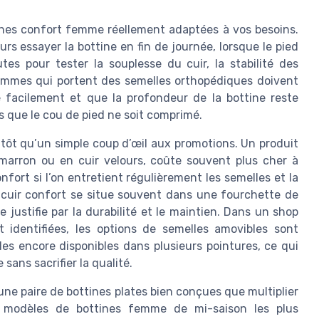
tines confort femme réellement adaptées à vos besoins.
rs essayer la bottine en fin de journée, lorsque le pied
es pour tester la souplesse du cuir, la stabilité des
femmes qui portent des semelles orthopédiques doivent
re facilement et que la profondeur de la bottine reste
ns que le cou de pied ne soit comprimé.
utôt qu’un simple coup d’œil aux promotions. Un produit
ir marron ou en cuir velours, coûte souvent plus cher à
nfort si l’on entretient régulièrement les semelles et la
es cuir confort se situe souvent dans une fourchette de
 justifie par la durabilité et le maintien. Dans un shop
t identifiées, les options de semelles amovibles sont
es encore disponibles dans plusieurs pointures, ce qui
ans sacrifier la qualité.
une paire de bottines plates bien conçues que multiplier
es modèles de bottines femme de mi-saison les plus