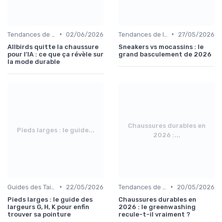
•
•
Tendances de la Mode
02/06/2026
Tendances de la Mode
27/05/2026
Allbirds quitte la chaussure
Sneakers vs mocassins : le
pour l'IA : ce que ça révèle sur
grand basculement de 2026
la mode durable
Chaussures durables en
Pieds larges : le guide...
2026 :...
•
•
Guides des Tailles
22/05/2026
Tendances de la Mode
20/05/2026
Pieds larges : le guide des
Chaussures durables en
largeurs G, H, K pour enfin
2026 : le greenwashing
trouver sa pointure
recule-t-il vraiment ?