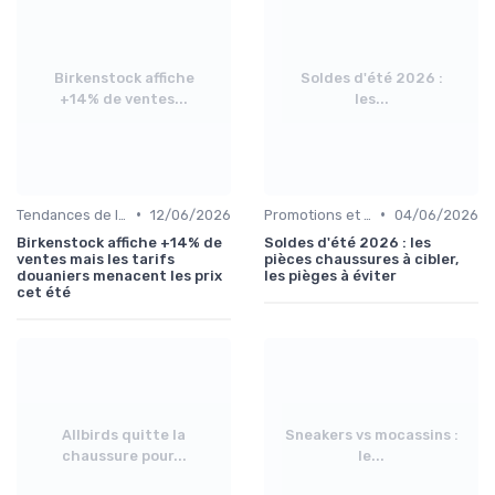
Birkenstock affiche
Soldes d'été 2026 :
+14% de ventes...
les...
•
•
Tendances de la Mode
12/06/2026
Promotions et Soldes
04/06/2026
Birkenstock affiche +14% de
Soldes d'été 2026 : les
ventes mais les tarifs
pièces chaussures à cibler,
douaniers menacent les prix
les pièges à éviter
cet été
Allbirds quitte la
Sneakers vs mocassins :
chaussure pour...
le...