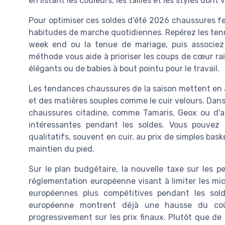
en listant les couleurs, les tailles et les styles don
Pour optimiser ces soldes d'été 2026 chaussures 
habitudes de marche quotidiennes. Repérez les tenue
week end ou la tenue de mariage, puis associez
méthode vous aide à prioriser les coups de cœur rai
élégants ou de babies à bout pointu pour le travail.
Les tendances chaussures de la saison mettent en a
et des matières souples comme le cuir velours. Dans
chaussures citadine, comme Tamaris, Geox ou d'a
intéressantes pendant les soldes. Vous pouvez
qualitatifs, souvent en cuir, au prix de simples bas
maintien du pied.
Sur le plan budgétaire, la nouvelle taxe sur les p
réglementation européenne visant à limiter les micr
européennes plus compétitives pendant les so
européenne montrent déjà une hausse du coût
progressivement sur les prix finaux. Plutôt que de m