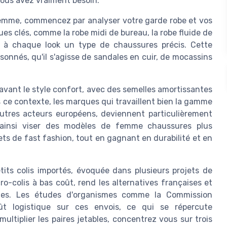
t vous avez vraiment besoin.
femme, commencez par analyser votre garde robe et vos
s clés, comme la robe midi de bureau, la robe fluide de
 à chaque look un type de chaussures précis. Cette
sonnés, qu'il s'agisse de sandales en cuir, de mocassins
vant le style confort, avec des semelles amortissantes
 ce contexte, les marques qui travaillent bien la gamme
utres acteurs européens, deviennent particulièrement
 ainsi viser des modèles de femme chaussures plus
kets de fast fashion, tout en gagnant en durabilité et en
etits colis importés, évoquée dans plusieurs projets de
o-colis à bas coût, rend les alternatives françaises et
ldes. Les études d'organismes comme la Commission
 logistique sur ces envois, ce qui se répercute
ultiplier les paires jetables, concentrez vous sur trois