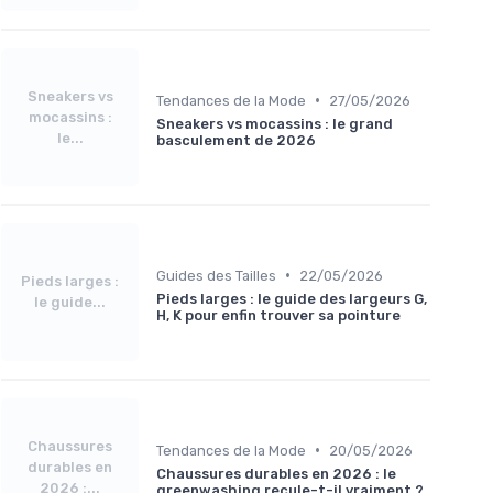
Sneakers vs
•
Tendances de la Mode
27/05/2026
mocassins :
Sneakers vs mocassins : le grand
le...
basculement de 2026
•
Guides des Tailles
22/05/2026
Pieds larges :
Pieds larges : le guide des largeurs G,
le guide...
H, K pour enfin trouver sa pointure
Chaussures
•
Tendances de la Mode
20/05/2026
durables en
Chaussures durables en 2026 : le
2026 :...
greenwashing recule-t-il vraiment ?