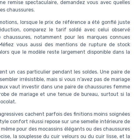
une remise spectaculaire, demandez vous avec quelles
ces chaussures.
tions, lorsque le prix de référence a été gonflé juste
réduction, comparez le tarif soldé avec celui observé
e chaussures, notamment pour les marques connues
Méfiez vous aussi des mentions de rupture de stock
ors que le modèle reste largement disponible dans la
t un cas particulier pendant les soldes. Une paire de
embler irrésistible, mais si vous n'avez pas de mariage
Mieux vaut investir dans une paire de chaussures femme
robe de mariage et une tenue de bureau, surtout si la
ocolat.
agressives cachent parfois des finitions moins soignées
yle confort réussi repose sur une semelle intérieure de
on, même pour des mocassins élégants ou des chaussures
ise, la souplesse du cuir velours ou du cuir lisse, et la