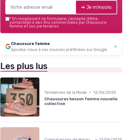
➔ Je m'inscris
*
En remplissant ce formulaire, j’accepte d’être
contacté(e) à des fins commerciales par Chaussure
femme et ses partenaires.
Chaussure femme
Ajoutez-nous à vos sources préférées sur Google
Les plus lus
•
Tendances de la Mode
12/06/2025
Chaussures besson femme nouvelle
collection
•
Comparaisons de Marques
12/06/2025