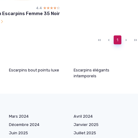
4.4
☆☆☆☆☆
★★★★★
n Escarpins Femme 35 Noir
l
‹‹
‹
1
›
››
Escarpins bout pointu luxe
Escarpins élégants
intemporels
Mars 2024
Avril 2024
Décembre 2024
Janvier 2025
Juin 2025
Juillet 2025