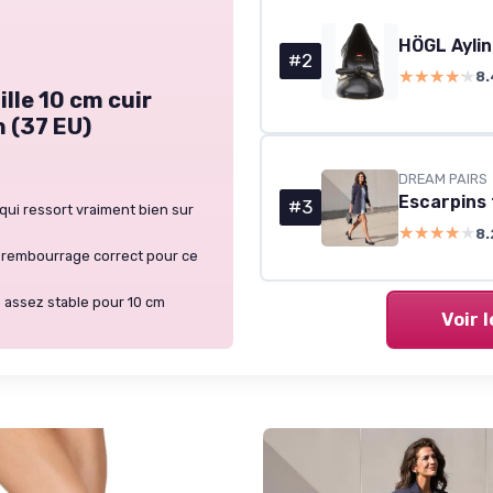
HÖGL Aylin
#2
★★★★★
★★★★★
8.
ille 10 cm cuir
n (37 EU)
DREAM PAIRS
Escarpins 
#3
qui ressort vraiment bien sur
★★★★★
★★★★★
8.
t rembourrage correct pour ce
n assez stable pour 10 cm
Voir 