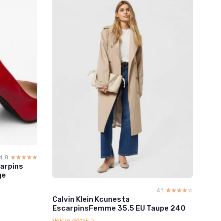
4.8
☆☆☆☆☆
★★★★★
carpins
ge
4.1
☆☆☆☆☆
★★★★★
Calvin Klein Kcunesta
EscarpinsFemme 35.5 EU Taupe 240
Voir le détail