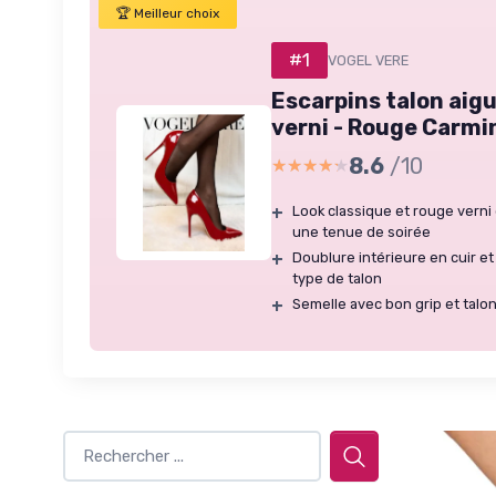
🏆 Meilleur choix
#1
VOGEL VERE
Escarpins talon aigu
verni - Rouge Carmi
8.6
/10
★★★★★
★★★★★
+
Look classique et rouge verni 
une tenue de soirée
+
Doublure intérieure en cuir e
type de talon
+
Semelle avec bon grip et talo