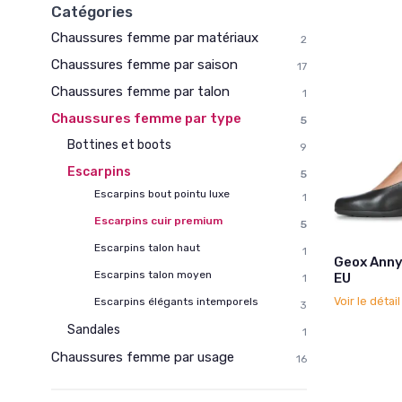
Catégories
Chaussures femme par matériaux
2
Chaussures femme par saison
17
Chaussures femme par talon
1
Chaussures femme par type
5
Bottines et boots
9
Escarpins
5
Escarpins bout pointu luxe
1
Escarpins cuir premium
5
Escarpins talon haut
1
Geox Annya
Escarpins talon moyen
EU
1
Voir le détai
Escarpins élégants intemporels
3
Sandales
1
Chaussures femme par usage
16