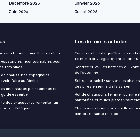
Décembre 2025
Janvier 2026
Juin 2026
Juillet 2026
lus
Les derniers articles
esson femme nouvelle collection
Canicule et pieds gonflés : les matiè
formes à privilégier quand il fait 40
espagnoles incontournables pour
es féminines
Rentrée 2026 : les bottines qui vont
de l'automne
 de chaussures espagnoles :
avoir-faire au féminin
Sel, sable, soleil : sauver ses chaus
des pires ennemis de la saison
les chaussures pour femmes en
n guide essentiel
Rohde chaussons femme : comment 
pantoufles et mules plates vraiment
rte des chaussures remonte : un
nfort et d'élégance
Chaussures femme à semelle amovibl
confort et santé du pied
Mentions légales
Politique de confidentialité