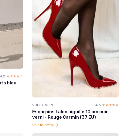
4.2
☆☆☆☆☆
★★★★★
ts bleu
VOGEL VERE
4.6
☆☆☆☆☆
★★★★★
Escarpins talon aiguille 10 cm cuir
verni - Rouge Carmin (37 EU)
Voir le détail