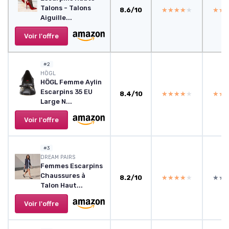
Talons - Talons
8.6/10
★★★★★
★★★★★
★★
★★
Aiguille...
Voir l'offre
#2
HÖGL
HÖGL Femme Aylin
Escarpins 35 EU
8.4/10
★★★★★
★★★★★
★★
★★
Large N...
Voir l'offre
#3
DREAM PAIRS
Femmes Escarpins
Chaussures à
8.2/10
★★★★★
★★★★★
★★
★★
Talon Haut...
Voir l'offre