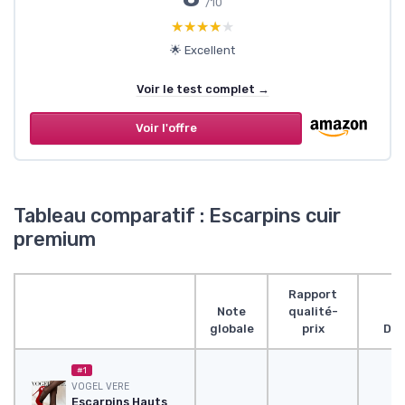
/10
★★★★★
★★★★★
🌟 Excellent
Voir le test complet →
Voir l'offre
Tableau comparatif : Escarpins cuir
premium
Rapport
Note
qualité-
globale
prix
Des
#1
VOGEL VERE
Escarpins Hauts