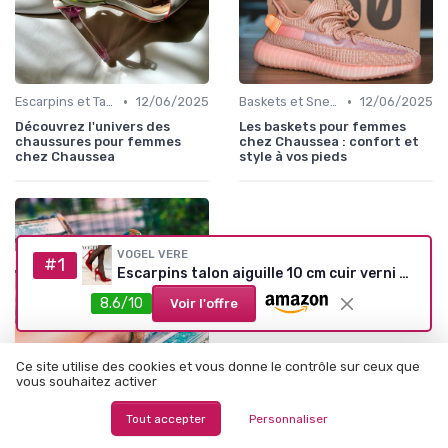
•
•
Escarpins et Talons
12/06/2025
Baskets et Sneakers
12/06/2025
Découvrez l'univers des
Les baskets pour femmes
chaussures pour femmes
chez Chaussea : confort et
chez Chaussea
style à vos pieds
VOGEL VERE
#1
Escarpins talon aiguille 10 cm cuir verni - Rouge Carmin (37 EU)
8.6/10
Voir l'offre
Ce site utilise des cookies et vous donne le contrôle sur ceux que
vous souhaitez activer
•
Sandales et Nu-pieds
12/06/2025
Tout accepter
Personnaliser
Les incontournables