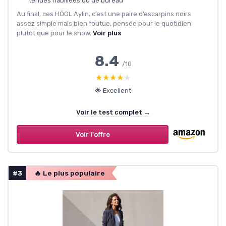
tenues habillées ou de bureau
Au final, ces HÖGL Aylin, c’est une paire d’escarpins noirs
assez simple mais bien foutue, pensée pour le quotidien
plutôt que pour le show.
Voir plus
8.4
/10
★★★★★
★★★★★
🌟 Excellent
Voir le test complet →
Voir l'offre
#3
🔥 Le plus populaire