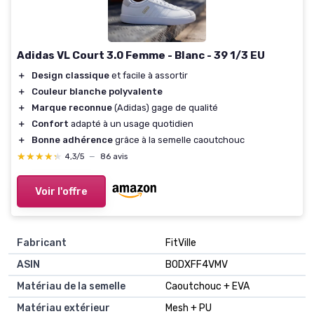
Adidas VL Court 3.0 Femme - Blanc - 39 1/3 EU
＋
Design classique
et facile à assortir
＋
Couleur blanche polyvalente
＋
Marque reconnue
(Adidas) gage de qualité
＋
Confort
adapté à un usage quotidien
＋
Bonne adhérence
grâce à la semelle caoutchouc
★★★★★
★★★★★
4,3/5
—
86 avis
Voir l'offre
Fabricant
FitVille
ASIN
B0DXFF4VMV
Matériau de la semelle
Caoutchouc + EVA
Matériau extérieur
Mesh + PU