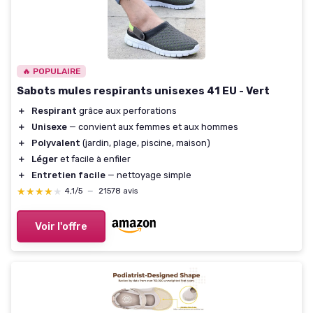
🔥 POPULAIRE
Sabots mules respirants unisexes 41 EU - Vert
＋
Respirant
grâce aux perforations
＋
Unisexe
— convient aux femmes et aux hommes
＋
Polyvalent
(jardin, plage, piscine, maison)
＋
Léger
et facile à enfiler
＋
Entretien facile
— nettoyage simple
★★★★★
★★★★★
4,1/5
—
21578 avis
Voir l'offre