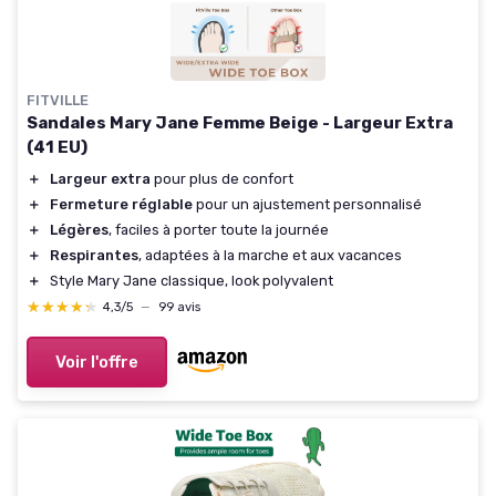
FITVILLE
Sandales Mary Jane Femme Beige - Largeur Extra
(41 EU)
＋
Largeur extra
pour plus de confort
＋
Fermeture réglable
pour un ajustement personnalisé
＋
Légères
, faciles à porter toute la journée
＋
Respirantes
, adaptées à la marche et aux vacances
＋
Style Mary Jane classique, look polyvalent
★★★★★
★★★★★
4,3/5
—
99 avis
Voir l'offre