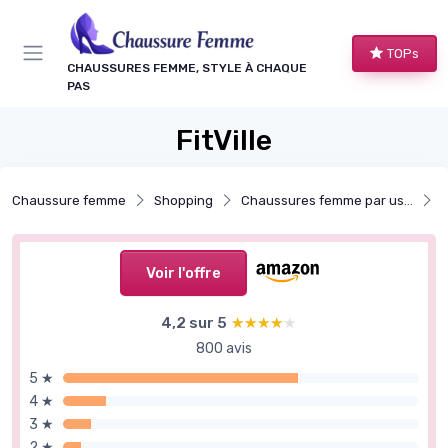
Panneau de gestion des cookies
TOPs
CHAUSSURES FEMME, STYLE À CHAQUE
PAS
FitVille
Chaussure femme
Shopping
Chaussures femme par usage
C
Voir l'offre
4,2 sur 5
★★★★★
★★★★★
800 avis
5 ★
4 ★
3 ★
2 ★