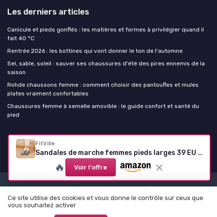
Les derniers articles
Canicule et pieds gonflés : les matières et formes à privilégier quand il
fait 40 °C
Rentrée 2026 : les bottines qui vont donner le ton de l'automne
Sel, sable, soleil : sauver ses chaussures d'été des pires ennemis de la
saison
Rohde chaussons femme : comment choisir des pantoufles et mules
plates vraiment confortables
Chaussures femme à semelle amovible : le guide confort et santé du
pied
Chaussure femme
FitVille
Sandales de marche femmes pieds larges 39 EU - Vert
🔥
Voir l'offre
Mentions légales
Politique de confidentialité
Ce site utilise des cookies et vous donne le contrôle sur ceux que
© Chaussure femme 2026
vous souhaitez activer