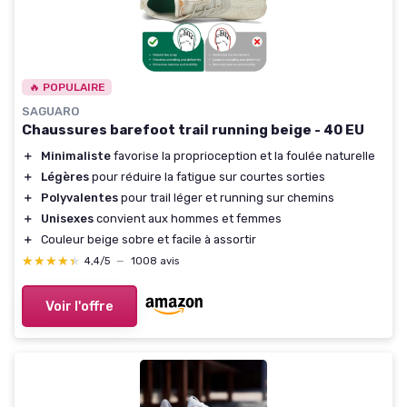
🔥 POPULAIRE
SAGUARO
Chaussures barefoot trail running beige - 40 EU
＋
Minimaliste
favorise la proprioception et la foulée naturelle
＋
Légères
pour réduire la fatigue sur courtes sorties
＋
Polyvalentes
pour trail léger et running sur chemins
＋
Unisexes
convient aux hommes et femmes
＋
Couleur beige sobre et facile à assortir
★★★★★
★★★★★
4,4/5
—
1008 avis
Voir l'offre