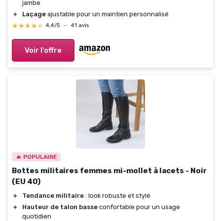
jambe
＋
Laçage
ajustable pour un maintien personnalisé
★★★★★
★★★★★
4,4/5
—
41 avis
Voir l'offre
🔥 POPULAIRE
Bottes militaires femmes mi-mollet à lacets - Noir
(EU 40)
＋
Tendance militaire
: look robuste et stylé
＋
Hauteur de talon basse
confortable pour un usage
quotidien