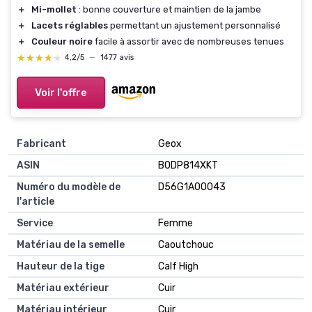
＋
Mi-mollet
: bonne couverture et maintien de la jambe
＋
Lacets réglables
permettant un ajustement personnalisé
＋
Couleur noire
facile à assortir avec de nombreuses tenues
★★★★★
★★★★★
4,2/5
—
1477 avis
Voir l'offre
Fabricant
Geox
ASIN
B0DP814XKT
Numéro du modèle de
D56G1A00043
l'article
Service
Femme
Matériau de la semelle
Caoutchouc
Hauteur de la tige
Calf High
Matériau extérieur
Cuir
Matériau intérieur
Cuir