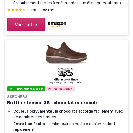
＋
Probablement faciles à enfiler grâce aux élastiques latéraux
★★★★★
★★★★★
4,4/5
—
881 avis
Voir l'offre
⭐ TRÈS BIEN NOTÉ
🔥 POPULAIRE
SKECHERS
Bottine femme 38 - chocolat microcuir
＋
Couleur polyvalente
: le chocolat s’accorde facilement avec
de nombreuses tenues
＋
Entretien facile
: le microcuir se nettoie et s’entretient
rapidement