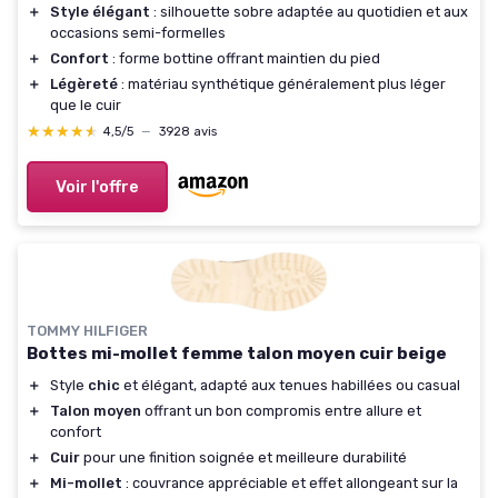
＋
Style élégant
: silhouette sobre adaptée au quotidien et aux
occasions semi-formelles
＋
Confort
: forme bottine offrant maintien du pied
＋
Légèreté
: matériau synthétique généralement plus léger
que le cuir
★★★★★
★★★★★
4,5/5
—
3928 avis
Voir l'offre
TOMMY HILFIGER
Bottes mi-mollet femme talon moyen cuir beige
＋
Style
chic
et élégant, adapté aux tenues habillées ou casual
＋
Talon moyen
offrant un bon compromis entre allure et
confort
＋
Cuir
pour une finition soignée et meilleure durabilité
＋
Mi-mollet
: couvrance appréciable et effet allongeant sur la