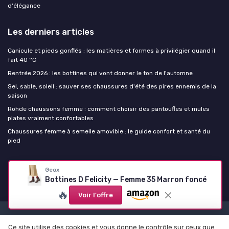
d'élégance
Les derniers articles
Canicule et pieds gonflés : les matières et formes à privilégier quand il
fait 40 °C
Rentrée 2026 : les bottines qui vont donner le ton de l'automne
Sel, sable, soleil : sauver ses chaussures d'été des pires ennemis de la
saison
Rohde chaussons femme : comment choisir des pantoufles et mules
plates vraiment confortables
Chaussures femme à semelle amovible : le guide confort et santé du
pied
Chaussure femme
Geox
Bottines D Felicity — Femme 35 Marron foncé
🔥
Voir l'offre
Mentions légales
Politique de confidentialité
Ce site utilise des cookies et vous donne le contrôle sur ceux que