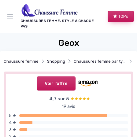
Panneau de gestion des cookies
TOPs
CHAUSSURES FEMME, STYLE À CHAQUE
PAS
Geox
Chaussure femme
Shopping
Chaussures femme par type
B
Voir l'offre
4,7 sur 5
★★★★★
★★★★★
19 avis
5 ★
4 ★
3 ★
2 ★