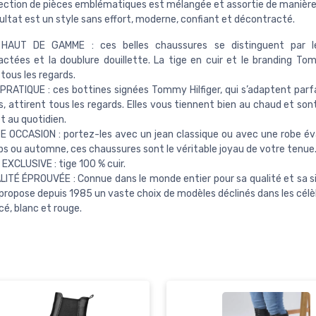
lection de pièces emblématiques est mélangée et assortie de manière
ultat est un style sans effort, moderne, confiant et décontracté.
HAUT DE GAMME : ces belles chaussures se distinguent par le
ctées et la doublure douillette. La tige en cuir et le branding Tom
 tous les regards.
PRATIQUE : ces bottines signées Tommy Hilfiger, qui s’adaptent par
s, attirent tous les regards. Elles vous tiennent bien au chaud et son
t au quotidien.
 OCCASION : portez-les avec un jean classique ou avec une robe éva
s ou automne, ces chaussures sont le véritable joyau de votre tenue
EXCLUSIVE : tige 100 % cuir.
ITÉ ÉPROUVÉE : Connue dans le monde entier pour sa qualité et sa sim
ropose depuis 1985 un vaste choix de modèles déclinés dans les célèb
cé, blanc et rouge.