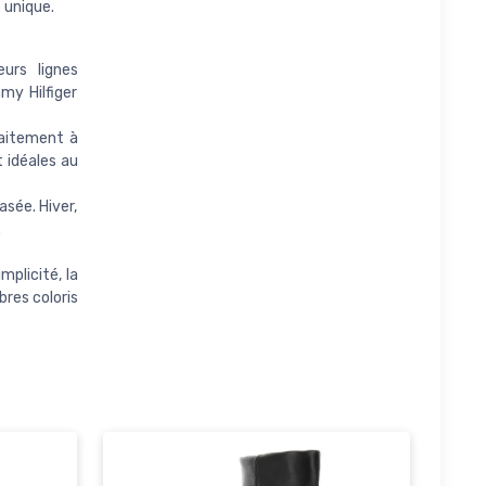
 unique.
urs lignes
my Hilfiger
faitement à
t idéales au
sée. Hiver,
.
plicité, la
res coloris