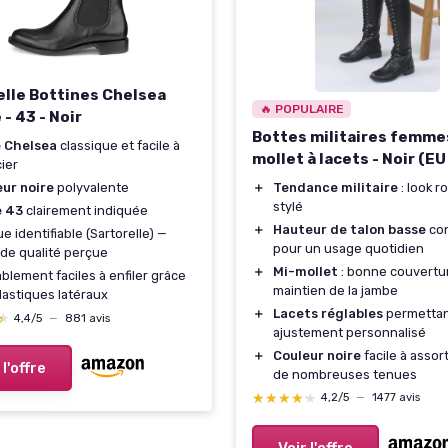
elle Bottines Chelsea
🔥 POPULAIRE
- 43 - Noir
Bottes militaires femme
e Chelsea
classique et facile à
mollet à lacets - Noir (EU
ier
＋
Tendance militaire
: look r
ur noire
polyvalente
stylé
e 43
clairement indiquée
＋
Hauteur de talon basse
con
e identifiable (Sartorelle) —
pour un usage quotidien
de qualité perçue
＋
Mi-mollet
: bonne couvertu
blement faciles à enfiler grâce
maintien de la jambe
lastiques latéraux
＋
Lacets réglables
permettan
★
★
4,4/5
—
881 avis
ajustement personnalisé
＋
Couleur noire
facile à assor
 l'offre
de nombreuses tenues
★★★★★
★★★★★
4,2/5
—
1477 avis
Voir l'offre