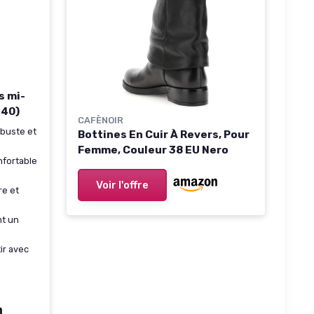
s mi-
 40)
CAFÈNOIR
obuste et
Bottines En Cuir À Revers, Pour
Femme, Couleur 38 EU Nero
fortable
Voir l'offre
re et
t un
tir avec