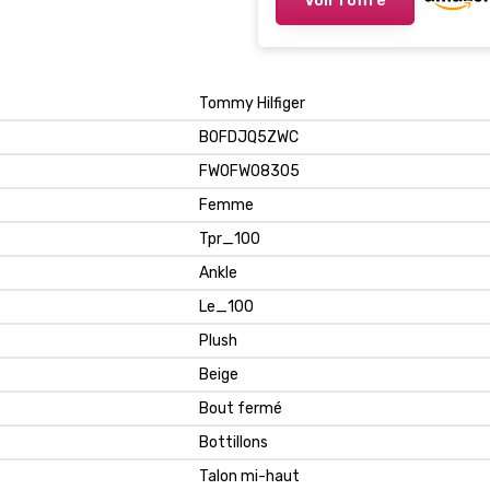
Tommy Hilfiger
B0FDJQ5ZWC
FW0FW08305
Femme
Tpr_100
Ankle
Le_100
Plush
Beige
Bout fermé
Bottillons
Talon mi-haut