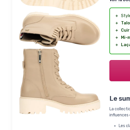
＋
Styl
＋
Tal
＋
Cuir
＋
Mi-m
＋
Laç
Le sum
La collecti
influences
Les cl