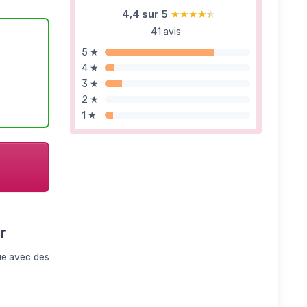
4,4 sur 5
★★★★★
★★★★★
41 avis
5 ★
4 ★
3 ★
2 ★
1 ★
r
que avec des