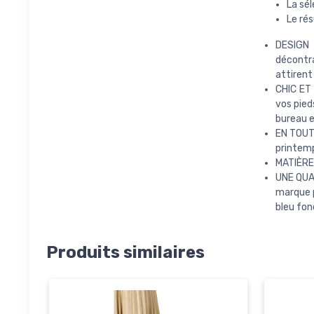
La sé
Le rés
DESIGN 
décontra
attirent
CHIC ET 
vos pied
bureau e
EN TOUTE
printemp
MATIÈRE 
UNE QUAL
marque p
bleu fon
Produits similaires