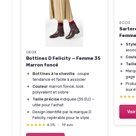
ECCO
Sartor
Femme 
＋
Styl
assoc
GEOX
＋
Coule
Bottines D Felicity — Femme 35
＋
Taill
Marron foncé
＋
Marqu
＋
Bottines à la cheville
: coupe
gage 
tendance et facile à associer
＋
Proba
＋
Couleur
marron foncé, look
aux é
polyvalent et sobre
★★★★
★★★★
＋
Taille précise
indiquée (35 EU) —
utile pour l'achat
Voir
＋
Design identifié par la marque D
Felicity, repérable pour le style
★★★★★
★★★★★
4,7/5
—
19 avis