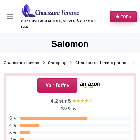
Panneau de gestion des cookies
TOPs
CHAUSSURES FEMME, STYLE À CHAQUE
PAS
Salomon
Chaussure femme
Shopping
Chaussures femme par usage
C
Voir l'offre
4,2 sur 5
★★★★★
★★★★★
1939 avis
5 ★
4 ★
3 ★
2 ★