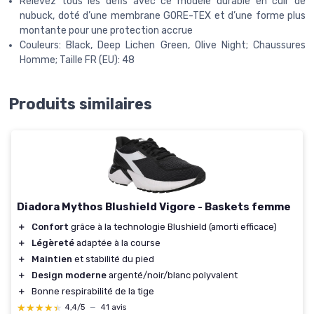
Relevez tous les défis avec ce modèle durable en cuir de
nubuck, doté d’une membrane GORE-TEX et d’une forme plus
montante pour une protection accrue
Couleurs: Black, Deep Lichen Green, Olive Night; Chaussures
Homme; Taille FR (EU): 48
Produits similaires
Diadora Mythos Blushield Vigore - Baskets femme
＋
Confort
grâce à la technologie Blushield (amorti efficace)
＋
Légèreté
adaptée à la course
＋
Maintien
et stabilité du pied
＋
Design moderne
argenté/noir/blanc polyvalent
＋
Bonne respirabilité de la tige
★★★★★
★★★★★
4,4/5
—
41 avis