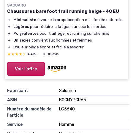
SAGUARO
Chaussures barefoot trail running beige - 40 EU
＋
Minimaliste
favorise la proprioception et la foulée naturelle
＋
Légères
pour réduire la fatigue sur courtes sorties
＋
Polyvalentes
pour trail léger et running sur chemins
＋
Unisexes
convient aux hommes et femmes
＋
Couleur beige sobre et facile à assortir
★★★★★
★★★★★
4,4/5
—
1008 avis
Voir l'offre
Fabricant
Salomon
ASIN
B0CMYPCP65
Numéro du modèle de
LG5640
l'article
Service
Homme