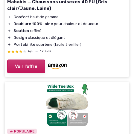
Mahabis — Chaussons unisexes 40 EU (Gris
clair/Jaune, Laine)
＋
Confort
haut de gamme
＋
Doublure 100% laine
pour chaleur et douceur
＋
Soutien
raffiné
＋
Design
classique et élégant
＋
Portabilité
suprême (facile à enfiler)
★★★★★
★★★★★
4/5
—
12 avis
Voir l'offre
🔥 POPULAIRE