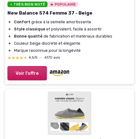
⭐ TRÈS BIEN NOTÉ
🔥 POPULAIRE
New Balance 574 Femme 37 - Beige
＋
Confort
grâce à la semelle amortissante
＋
Style classique
et polyvalent, facile à assortir
＋
Bonne qualité
de fabrication et matériaux durables
＋
Couleur beige discrète et élégante
＋
Marque reconnue pour la longévité
★★★★★
★★★★★
4,5/5
—
6170 avis
Voir l'offre