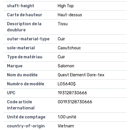
shaft-height
High Top
Carte de hauteur
Haut-dessus
Description de la
Tissu
doublure
outer-material-type
Cuir
sole-material
Caoutchouc
Type de matériau
Cuir
Marque
Salomon
Nom du modèle
Quest Element Gore-tex
Numéro de modèle
LG5640$
UPC
193128730666
Code article
00193128730666
international
Unité de comptage
1.00 unité
country-of-origin
Vietnam