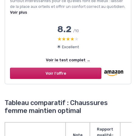
surtout intéressantes pour ce qu’elles font de mieux : laisser
de la place aux orteils et offrir un confort correct au quotidien.
Voir plus
8.2
/10
★★★★★
★★★★★
🌟 Excellent
Voir le test complet →
Voir l'offre
Tableau comparatif : Chaussures
femme maintien optimal
Rapport
Note
qualité-