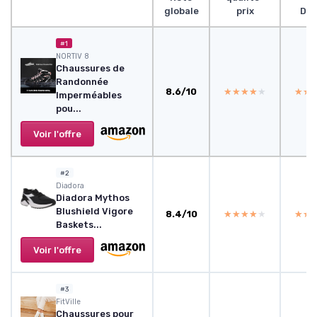
globale
prix
Des
#1
NORTIV 8
Chaussures de
Randonnée
8.6/10
★★★★★
★★★★★
★★
★★
Imperméables
pou...
Voir l'offre
#2
Diadora
Diadora Mythos
Blushield Vigore
8.4/10
★★★★★
★★★★★
★★
★★
Baskets...
Voir l'offre
#3
FitVille
Chaussures pour