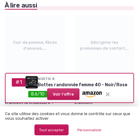
À lire aussi
Cuir de pomme, fibres
Décrypter les
d'ananas,...
promesses de confort...
NORTIV 8
•
•
Tendances de la Mode
04/07/2026
Semelles et Confort du Pied
30/06/2026
#1
Bottes randonnée femme 40 - Noir/Rose
Cuir de pomme, fibres
Décrypter les promesses de
d'ananas, maille tricotée : la
confort des marques de
8.6/10
Voir l'offre
technologie change-t-elle
chaussures : ce qui compte
vraiment la chaussure ?
vraiment
Ce site utilise des cookies et vous donne le contrôle sur ceux que
vous souhaitez activer
Tout accepter
Personnaliser