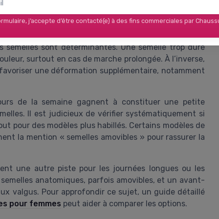
s sur l’hallux et le reste des orteils. Quand les semelles
 par vos propres orthèses sans perdre le confort global
rmulaire, j’accepte d’être contacté(e) à des fins commerciales par Chaus
des semelles sont déterminantes. Une semelle trop dure
ouleur, surtout en cas de marche prolongée. À l’inverse,
 favoriser une déformation supplémentaire, notamment
ours de la semaine gagnent à constituer une petite
elles. Il est judicieux de vérifier systématiquement si
tout pour des modèles plus habillés. Certains modèles de
ment la mention « semelles amovibles » pour rassurer la
nt une autre piste pour les journées longues ou les
semelles anatomiques, parfois amovibles, et un avant-
ux valgus. Pour approfondir ce sujet, un guide détaillé
ues pour femmes
peut aider à comparer les options.