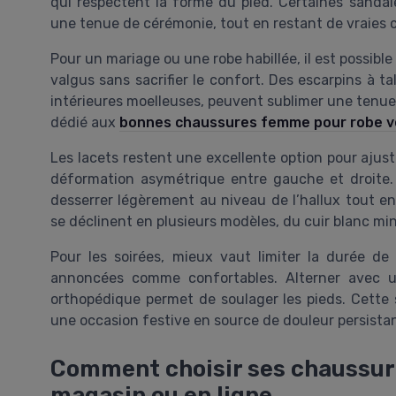
qui respectent la forme du pied. Certaines sandal
une tenue de cérémonie, tout en restant de vraies 
Pour un mariage ou une robe habillée, il est possibl
valgus sans sacrifier le confort. Des escarpins à 
intérieures moelleuses, peuvent sublimer une tenue
dédié aux
bonnes chaussures femme pour robe v
Les lacets restent une excellente option pour ajus
déformation asymétrique entre gauche et droite
desserrer légèrement au niveau de l’hallux tout 
se déclinent en plusieurs modèles, du cuir blanc mi
Pour les soirées, mieux vaut limiter la durée d
annoncées comme confortables. Alterner avec u
orthopédique permet de soulager les pieds. Cette s
une occasion festive en source de douleur persista
Comment choisir ses chaussur
magasin ou en ligne