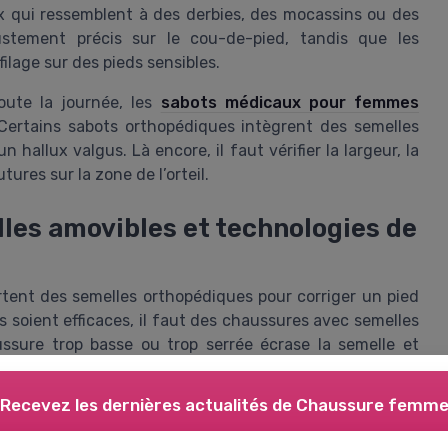
ux qui ressemblent à des derbies, des mocassins ou des
ustement précis sur le cou-de-pied, tandis que les
filage sur des pieds sensibles.
oute la journée, les
sabots médicaux pour femmes
 Certains sabots orthopédiques intègrent des semelles
hallux valgus. Là encore, il faut vérifier la largeur, la
ures sur la zone de l’orteil.
les amovibles et technologies de
tent des semelles orthopédiques pour corriger un pied
s soient efficaces, il faut des chaussures avec semelles
ussure trop basse ou trop serrée écrase la semelle et
Recevez les dernières actualités de
Chaussure femm
nt des technologies de confort avancées, comme le
Orthofeet. Ces produits combinent amorti, soutien de la