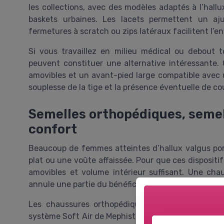
les collections, avec des modèles adaptés à l’hall
baskets urbaines. Les lacets permettent un aj
fermetures à scratch ou zips latéraux facilitent l’en
Si vous travaillez en milieu médical ou debout t
peuvent constituer une alternative intéressante.
amovibles et un avant-pied large compatible avec un 
souplesse de la tige et la présence éventuelle de cout
Semelles orthopédiques, semel
confort
Beaucoup de femmes atteintes d’hallux valgus por
plat ou une voûte affaissée. Pour que ces dispositif
amovibles et volume intérieur suffisant. Une cha
annule une partie du bénéfice orthopédique.
Les chaussures orthopédiques modernes intègre
système Soft Air de Mephisto ou l’Ortho Cushion d’