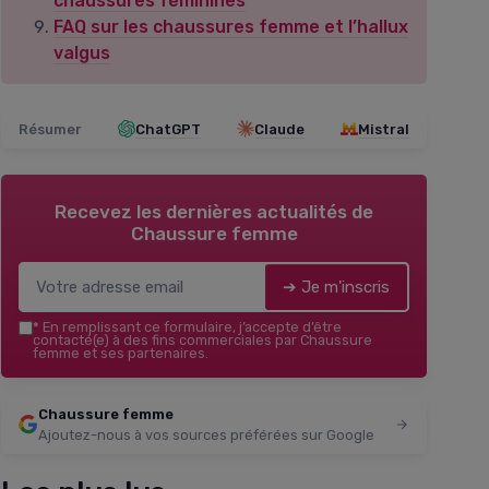
chaussures féminines
FAQ sur les chaussures femme et l’hallux
valgus
Résumer
ChatGPT
Claude
Mistral
Recevez les dernières actualités de
Chaussure femme
➔ Je m'inscris
*
En remplissant ce formulaire, j’accepte d’être
contacté(e) à des fins commerciales par Chaussure
femme et ses partenaires.
Chaussure femme
Ajoutez-nous à vos sources préférées sur Google