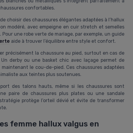
es blanches ou métalliques s’intègrent parfaitement à
chaussures confortables.
e de choisir des chaussures élégantes adaptées à l’hallux
talon modéré, avec empeigne en cuir stretch et semelles
. Pour une robe verte de mariage, par exemple, un guide
erte
aide à trouver l’équilibre entre style et confort.
ter précisément la chaussure au pied, surtout en cas de
. Un derby ou une basket chic avec laçage permet de
en maintenant le cou-de-pied. Ces chaussures adaptées
nimaliste aux teintes plus soutenues.
e port des talons hauts, même si les chaussures sont
ne paire de chaussures plus plates ou une sandale
tratégie protège l’orteil dévié et évite de transformer
nte.
es femme hallux valgus en