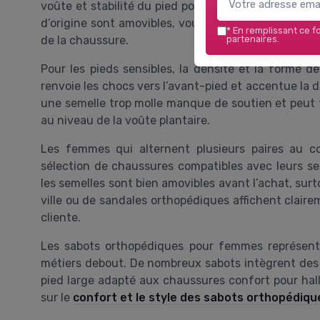
voûte et stabilité du pied pour limiter les contrainte
d’origine sont amovibles, vous pouvez les remplacer
*
En remplissant ce fo
partenaires.
de la chaussure.
Pour les pieds sensibles, la densité et la forme 
renvoie les chocs vers l’avant-pied et accentue la d
une semelle trop molle manque de soutien et peut
au niveau de la voûte plantaire.
Les femmes qui alternent plusieurs paires au c
sélection de chaussures compatibles avec leurs sem
les semelles sont bien amovibles avant l’achat, sur
ville ou de sandales orthopédiques affichent claire
cliente.
Les sabots orthopédiques pour femmes représente
métiers debout. De nombreux sabots intègrent des 
pied large adapté aux chaussures confort pour hall
sur le
confort et le style des sabots orthopédiq