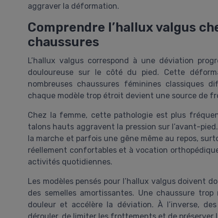
aggraver la déformation.
Comprendre l’hallux valgus che
chaussures
L’hallux valgus correspond à une déviation progre
douloureuse sur le côté du pied. Cette déform
nombreuses chaussures féminines classiques diff
chaque modèle trop étroit devient une source de f
Chez la femme, cette pathologie est plus fréquen
talons hauts aggravent la pression sur l’avant-pied
la marche et parfois une gêne même au repos, surto
réellement confortables et à vocation orthopédique,
activités quotidiennes.
Les modèles pensés pour l’hallux valgus doivent don
des semelles amortissantes. Une chaussure trop 
douleur et accélère la déviation. À l’inverse, 
dérouler, de limiter les frottements et de préserver l’