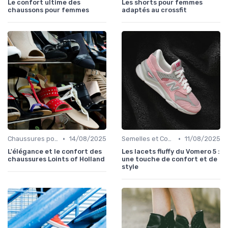
Le confort ultime des
Les shorts pour femmes
chaussons pour femmes
adaptés au crossfit
•
•
Chaussures pour Occasions Spéciales
14/08/2025
Semelles et Confort du Pied
11/08/2025
L'élégance et le confort des
Les lacets fluffy du Vomero 5 :
chaussures Loints of Holland
une touche de confort et de
style