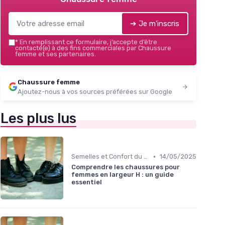
➔ Je m'inscris
*
En remplissant ce formulaire, j’accepte d’être
contacté(e) à des fins commerciales par Chaussure
femme et ses partenaires.
Chaussure femme
Ajoutez-nous à vos sources préférées sur Google
Les plus lus
•
Semelles et Confort du Pied
14/05/2025
Comprendre les chaussures pour
femmes en largeur H : un guide
essentiel