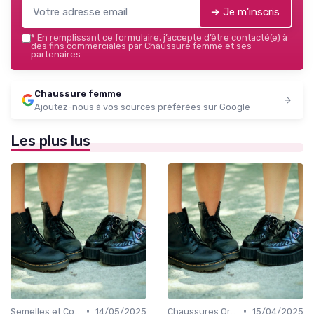
➔ Je m'inscris
*
En remplissant ce formulaire, j’accepte d’être contacté(e) à
des fins commerciales par Chaussure femme et ses
partenaires.
Chaussure femme
Ajoutez-nous à vos sources préférées sur Google
Les plus lus
•
•
Semelles et Confort du Pied
14/05/2025
Chaussures Orthopédiques
15/04/2025