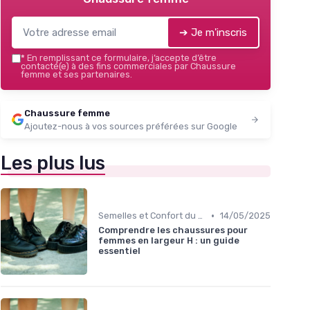
➔ Je m'inscris
*
En remplissant ce formulaire, j’accepte d’être
contacté(e) à des fins commerciales par Chaussure
femme et ses partenaires.
Chaussure femme
Ajoutez-nous à vos sources préférées sur Google
Les plus lus
•
Semelles et Confort du Pied
14/05/2025
Comprendre les chaussures pour
femmes en largeur H : un guide
essentiel