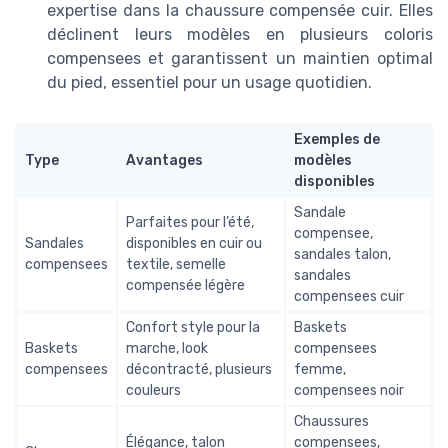
expertise dans la chaussure compensée cuir. Elles
déclinent leurs modèles en plusieurs coloris
compensees et garantissent un maintien optimal
du pied, essentiel pour un usage quotidien.
Exemples de
Type
Avantages
modèles
disponibles
Sandale
Parfaites pour l’été,
compensee,
Sandales
disponibles en cuir ou
sandales talon,
compensees
textile, semelle
sandales
compensée légère
compensees cuir
Confort style pour la
Baskets
Baskets
marche, look
compensees
compensees
décontracté, plusieurs
femme,
couleurs
compensees noir
Chaussures
Élégance, talon
compensees,