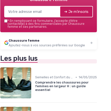
➔ Je m'inscris
*
En remplissant ce formulaire, j’accepte d’être
contacté(e) à des fins commerciales par Chaussure
femme et ses partenaires.
Chaussure femme
Ajoutez-nous à vos sources préférées sur Google
Les plus lus
•
Semelles et Confort du Pied
14/05/2025
Comprendre les chaussures pour
femmes en largeur H : un guide
essentiel